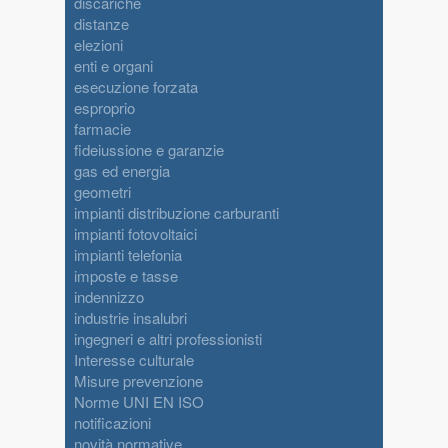
discariche
distanze
elezioni
enti e organi
esecuzione forzata
esproprio
farmacie
fideiussione e garanzie
gas ed energia
geometri
impianti distribuzione carburanti
impianti fotovoltaici
impianti telefonia
imposte e tasse
indennizzo
industrie insalubri
ingegneri e altri professionisti
Interesse culturale
Misure prevenzione
Norme UNI EN ISO
notificazioni
novità normative