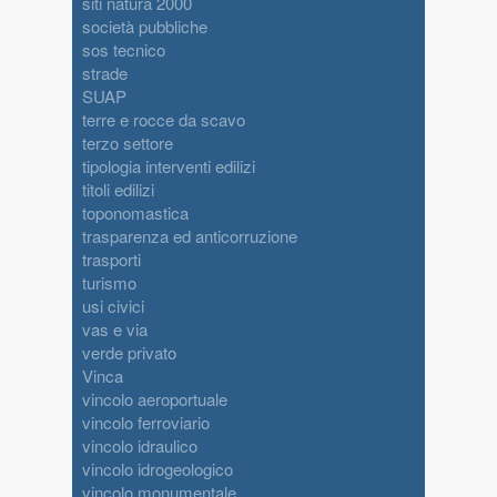
siti natura 2000
società pubbliche
sos tecnico
strade
SUAP
terre e rocce da scavo
terzo settore
tipologia interventi edilizi
titoli edilizi
toponomastica
trasparenza ed anticorruzione
trasporti
turismo
usi civici
vas e via
verde privato
Vinca
vincolo aeroportuale
vincolo ferroviario
vincolo idraulico
vincolo idrogeologico
vincolo monumentale