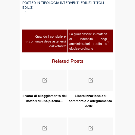
POSTED IN
TIPOLOGIA INTERVENTI EDILIZI
,
TITOLI
EDILIZI
/
La giurisdizione in materia
Quando il consigliere
di indennità degli
←
comunale deve astenersi
→
amministratori spetta al
dal votare?
giudice ordinario
Related Posts
Il vano di alloggiamento dei
Liberalizzazione del
motori di una piscina...
commercio e adeguamento
delle...