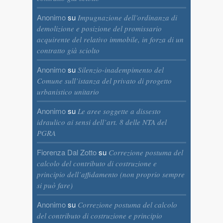
Anonimo
su
Impugnazione dell’ordinanza di
demolizione e posizione del promissario
acquirente del relativo immobile, in forza di un
contratto già sciolto
Anonimo
su
Silenzio-inadempimento del
Comune sull’istanza del privato di progetto
urbanistico unitario
Anonimo
su
Le aree soggette a dissesto
idraulico ai sensi dell’art. 8 delle NTA del
PGRA
Fiorenza Dal Zotto
su
Correzione postuma del
calcolo del contributo di costruzione e
principio dell’affidamento (non proprio sempre
si può fare)
Anonimo
su
Correzione postuma del calcolo
del contributo di costruzione e principio