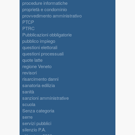
procedure informatiche
proprietà e condominio
provvedimento amministrativo
PTCP
PTRC
Pubblicazioni obbligatorie
pubblico impiego
questioni elettorali
questioni processuali
quote latte
regione Veneto
revisori
risarcimento danni
sanatoria edilizia
sanità
sanzioni amministrative
scuola
Senza categoria
serre
servizi pubblici
silenzio P.A.