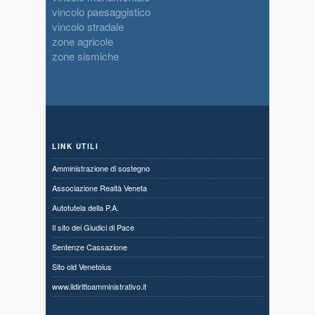
vincolo paesaggistico
vincolo stradale
zone agricole
zone sismiche
LINK UTILI
Amministrazione di sostegno
Associazione Realtà Veneta
Autotutela della P.A.
Il sito dei Giudici di Pace
Sentenze Cassazione
Sito old Venetoius
www.ildirittoamministrativo.it