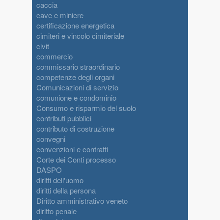
caccia
cave e miniere
certificazione energetica
cimiteri e vincolo cimiteriale
civit
commercio
commissario straordinario
competenze degli organi
Comunicazioni di servizio
comunione e condominio
Consumo e risparmio del suolo
contributi pubblici
contributo di costruzione
convegni
convenzioni e contratti
Corte dei Conti processo
DASPO
diritti dell'uomo
diritti della persona
Diritto amministrativo veneto
diritto penale