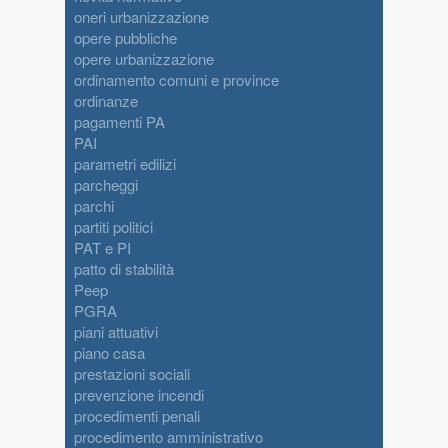
oneri urbanizzazione
opere pubbliche
opere urbanizzazione
ordinamento comuni e province
ordinanze
pagamenti PA
PAI
parametri edilizi
parcheggi
parchi
partiti politici
PAT e PI
patto di stabilità
Peep
PGRA
piani attuativi
piano casa
prestazioni sociali
prevenzione incendi
procedimenti penali
procedimento amministrativo