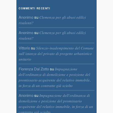
COMMENTI RECENTI
Anonimo
su
Clemenza per gli abusi edilizi
risalenti?
Anonimo
su
Clemenza per gli abusi edilizi
risalenti?
Vittorio
su
Silenzio-inadempimento del Comune
sull’istanza del privato di progetto urbanistico
unitario
Fiorenza Dal Zotto
su
Impugnazione
dell’ordinanza di demolizione e posizione del
promissario acquirente del relativo immobile,
in forza di un contratto già sciolto
Anonimo
su
Impugnazione dell’ordinanza di
demolizione e posizione del promissario
acquirente del relativo immobile, in forza di un
contratto già sciolto