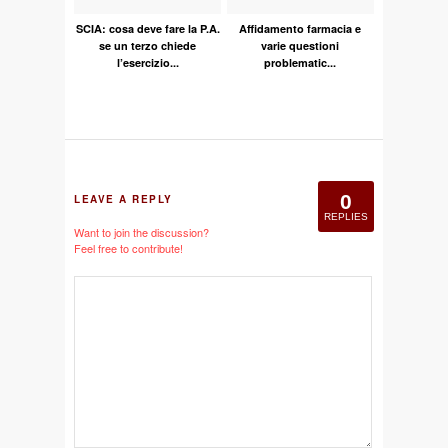
SCIA: cosa deve fare la P.A.
Affidamento farmacia e
se un terzo chiede
varie questioni
l’esercizio...
problematic...
0
LEAVE A REPLY
REPLIES
Want to join the discussion?
Feel free to contribute!