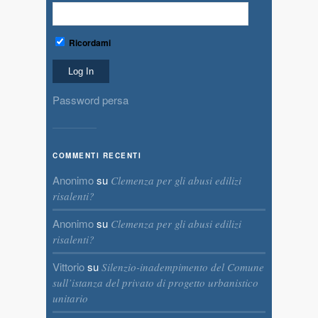
Ricordami
Password persa
COMMENTI RECENTI
Anonimo
su
Clemenza per gli abusi edilizi
risalenti?
Anonimo
su
Clemenza per gli abusi edilizi
risalenti?
Vittorio
su
Silenzio-inadempimento del Comune
sull’istanza del privato di progetto urbanistico
unitario