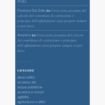
PGRA
Fiorenza Dal Zotto
su
Correzione postuma del
calcolo del contributo di costruzione e
principio dell’affidamento (non proprio sempre
si può fare)
Anonimo
su
Correzione postuma del calcolo
del contributo di costruzione e principio
dell’affidamento (non proprio sempre si può
fare)
CATEGORIE
abusi edilizi
accesso atti
acque pubbliche
acustica e rumori
agibilità
agriturismo e affini