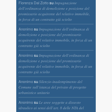
Fiorenza Dal Zotto
su
Impugnazione
dell’ordinanza di demolizione e posizione del
promissario acquirente del relativo immobile,
in forza di un contratto già sciolto
Anonimo
su
Impugnazione dell’ordinanza di
demolizione e posizione del promissario
acquirente del relativo immobile, in forza di un
contratto già sciolto
Anonimo
su
Impugnazione dell’ordinanza di
demolizione e posizione del promissario
acquirente del relativo immobile, in forza di un
contratto già sciolto
Anonimo
su
Silenzio-inadempimento del
Comune sull’istanza del privato di progetto
urbanistico unitario
Anonimo
su
Le aree soggette a dissesto
idraulico ai sensi dell’art. 8 delle NTA del