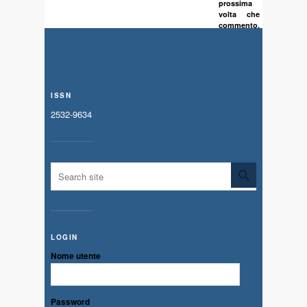
prossima
volta che
commento.
ISSN
2532-9634
LOGIN
Nome utente
Password