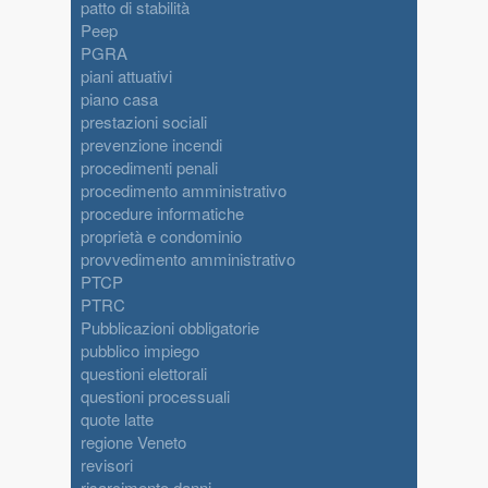
patto di stabilità
Peep
PGRA
piani attuativi
piano casa
prestazioni sociali
prevenzione incendi
procedimenti penali
procedimento amministrativo
procedure informatiche
proprietà e condominio
provvedimento amministrativo
PTCP
PTRC
Pubblicazioni obbligatorie
pubblico impiego
questioni elettorali
questioni processuali
quote latte
regione Veneto
revisori
risarcimento danni