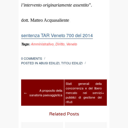
l’intervento originariamente assentito
”.
dott. Matteo Acquasaliente
sentenza TAR Veneto 700 del 2014
Amministrativo
,
Diritto
,
Veneto
Tags:
0 COMMENTS
/
POSTED IN
ABUSI EDILIZI
,
TITOLI EDILIZI
/
Stati generali della
concorrenza e del libero
A proposito della
←
mercato nei servizi
→
sanatoria paesaggistica
pubblici di gestione dei
rifiuti
Related Posts