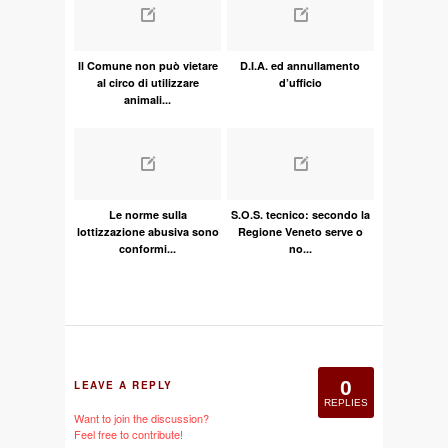
Il Comune non può vietare
D.I.A. ed annullamento
al circo di utilizzare
d’ufficio
animali...
Le norme sulla
S.O.S. tecnico: secondo la
lottizzazione abusiva sono
Regione Veneto serve o
conformi...
no...
0
LEAVE A REPLY
REPLIES
Want to join the discussion?
Feel free to contribute!