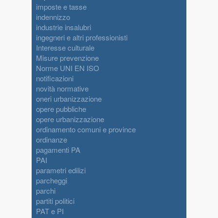
imposte e tasse
indennizzo
industrie insalubri
ingegneri e altri professionisti
Interesse culturale
Misure prevenzione
Norme UNI EN ISO
notificazioni
novità normative
oneri urbanizzazione
opere pubbliche
opere urbanizzazione
ordinamento comuni e province
ordinanze
pagamenti PA
PAI
parametri edilizi
parcheggi
parchi
partiti politici
PAT e PI