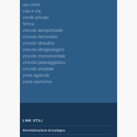
usi civici
vas e via
verde privato
Vinca
vincolo aeroportuale
vincolo ferroviario
vincolo idraulico
vincolo idrogeologico
vincolo monumentale
vincolo paesaggistico
vincolo stradale
zone agricole
zone sismiche
LINK UTILI
Amministrazione di sostegno