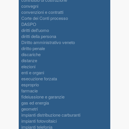
convegni
convenzioni e contratti
Corte dei Conti processo
DASPO
diritti dell'uomo
diritti della persona
Diritto amministrativo veneto
diritto penale
discariche
distanze
elezioni
enti e organi
esecuzione forzata
esproprio
farmacie
fideiussione e garanzie
gas ed energia
geometri
impianti distribuzione carburanti
impianti fotovoltaici
impianti telefonia