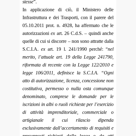
stesse
”.
In applicazione di ciò, il Ministero delle
Infrastruttura e dei Trasporti, con il parere del
05.10.2011 prot. n. 4928, ha affermato che le
autorizzazioni
ex
art. 26 C.d.S. – quindi anche
quelle di cui si discorre – non sono attratte dalla
S.C.I.A.
ex
art. 19 l. 241/1990 perché: “
nel
merito, l’attuale art. 19 della Legge 241790,
riformata di recente con la Legge 122/2010 e
legge 106/2011, definisce la S.C.I.A. “Ogni
atto di autorizzazione, licenza, concessione non
costitutiva, permesso o nulla osta comunque
denominato, comprese le domande per le
iscrizioni in albi o ruoli richieste per l’esercizio
di attività imprenditoriale, commerciale o
artigianale il cui rilascio dipenda
esclusivamente dall’accertamento di requisiti e
presupposti richiesti dalla legge o da atti