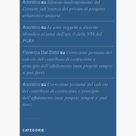
Anonimo
su
Silenzio-inadempimento del
Comune sull’istanza del privato di progetto
urbanistico unitario
Anonimo
su
Le aree soggette a dissesto
idraulico ai sensi dell’art. 8 delle NTA del
PGRA
Fiorenza Dal Zotto
su
Correzione postuma del
calcolo del contributo di costruzione e
principio dell’affidamento (non proprio sempre
si può fare)
Anonimo
su
Correzione postuma del calcolo
del contributo di costruzione e principio
dell’affidamento (non proprio sempre si può
fare)
CATEGORIE