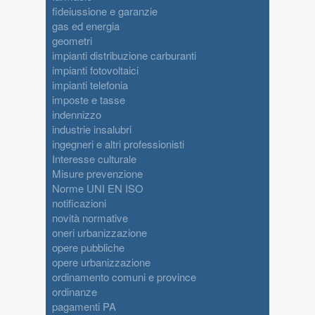
fideiussione e garanzie
gas ed energia
geometri
impianti distribuzione carburanti
impianti fotovoltaici
impianti telefonia
imposte e tasse
indennizzo
industrie insalubri
ingegneri e altri professionisti
Interesse culturale
Misure prevenzione
Norme UNI EN ISO
notificazioni
novità normative
oneri urbanizzazione
opere pubbliche
opere urbanizzazione
ordinamento comuni e province
ordinanze
pagamenti PA