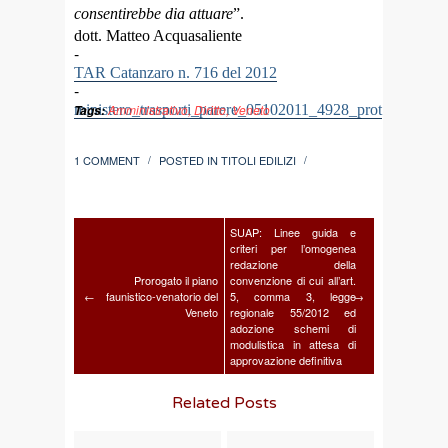
consentirebbe dia attuare
”.
dott. Matteo Acquasaliente
-
TAR Catanzaro n. 716 del 2012
-
ministero_trasporti_parere_05102011_4928_prot
Amministrativo
,
Diritto
,
Veneto
Tags:
1 COMMENT
POSTED IN
TITOLI EDILIZI
/
/
SUAP: Linee guida e
criteri per l’omogenea
redazione della
Prorogato il piano
convenzione di cui all’art.
←
faunistico-venatorio del
5, comma 3, legge
→
Veneto
regionale 55/2012 ed
adozione schemi di
modulistica in attesa di
approvazione definitiva
Related Posts