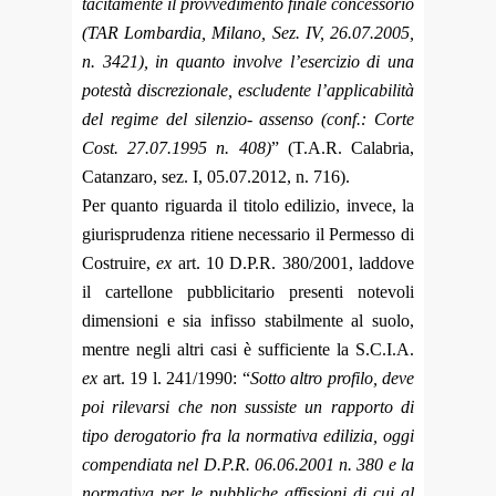
tacitamente il provvedimento finale concessorio
(TAR Lombardia, Milano, Sez. IV, 26.07.2005,
n. 3421), in quanto involve l’esercizio di una
potestà discrezionale, escludente l’applicabilità
del regime del silenzio- assenso (conf.: Corte
Cost. 27.07.1995 n. 408)
” (T.A.R. Calabria,
Catanzaro, sez. I, 05.07.2012, n. 716).
Per quanto riguarda il titolo edilizio, invece, la
giurisprudenza ritiene necessario il Permesso di
Costruire,
ex
art. 10 D.P.R. 380/2001, laddove
il cartellone pubblicitario presenti notevoli
dimensioni e sia infisso stabilmente al suolo,
mentre negli altri casi è sufficiente la S.C.I.A.
ex
art. 19 l. 241/1990: “
Sotto altro profilo, deve
poi rilevarsi che non sussiste un rapporto di
tipo derogatorio fra la normativa edilizia, oggi
compendiata nel D.P.R. 06.06.2001 n. 380 e la
normativa per le pubbliche affissioni di cui al