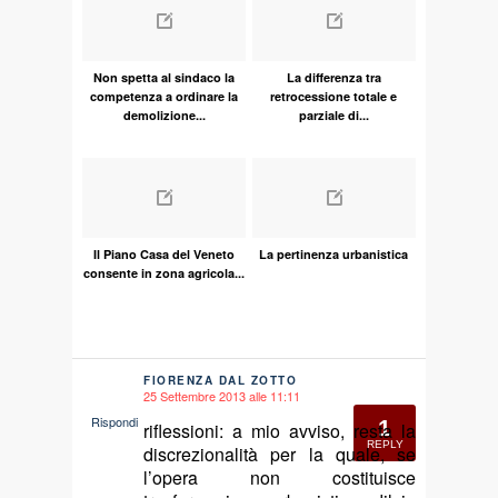
Non spetta al sindaco la
La differenza tra
competenza a ordinare la
retrocessione totale e
demolizione...
parziale di...
Il Piano Casa del Veneto
La pertinenza urbanistica
consente in zona agricola...
FIORENZA DAL ZOTTO
25 Settembre 2013 alle 11:11
says:
Rispondi
1
riflessioni: a mio avviso, resta la
REPLY
discrezionalità per la quale, se
l’opera non costituisce