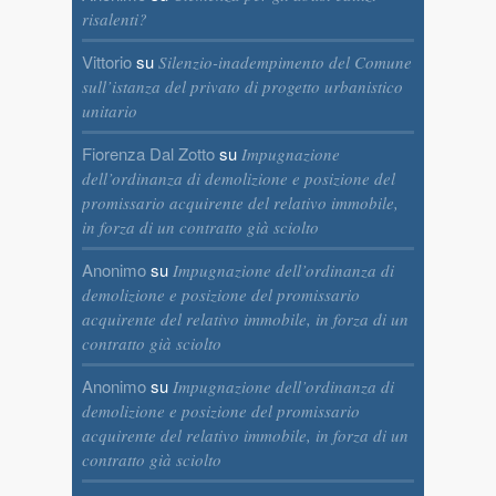
risalenti?
Vittorio
su
Silenzio-inadempimento del Comune
sull’istanza del privato di progetto urbanistico
unitario
Fiorenza Dal Zotto
su
Impugnazione
dell’ordinanza di demolizione e posizione del
promissario acquirente del relativo immobile,
in forza di un contratto già sciolto
Anonimo
su
Impugnazione dell’ordinanza di
demolizione e posizione del promissario
acquirente del relativo immobile, in forza di un
contratto già sciolto
Anonimo
su
Impugnazione dell’ordinanza di
demolizione e posizione del promissario
acquirente del relativo immobile, in forza di un
contratto già sciolto