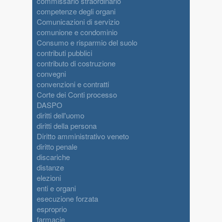
commissario straordinario
competenze degli organi
Comunicazioni di servizio
comunione e condominio
Consumo e risparmio del suolo
contributi pubblici
contributo di costruzione
convegni
convenzioni e contratti
Corte dei Conti processo
DASPO
diritti dell'uomo
diritti della persona
Diritto amministrativo veneto
diritto penale
discariche
distanze
elezioni
enti e organi
esecuzione forzata
esproprio
farmacie