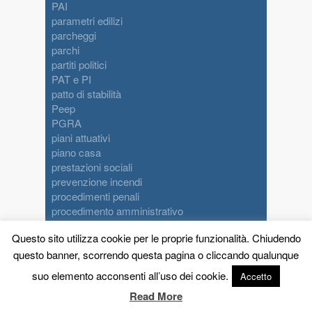
PAI
parametri edilizi
parcheggi
parchi
partiti politici
PAT e PI
patto di stabilità
Peep
PGRA
piani attuativi
piano casa
prestazioni sociali
prevenzione incendi
procedimenti penali
procedimento amministrativo
procedure informatiche
Questo sito utilizza cookie per le proprie funzionalità. Chiudendo
proprietà e condominio
questo banner, scorrendo questa pagina o cliccando qualunque
provvedimento amministrativo
PTCP
suo elemento acconsenti all’uso dei cookie.
Accetto
PTRC
Read More
Pubblicazioni obbligatorie