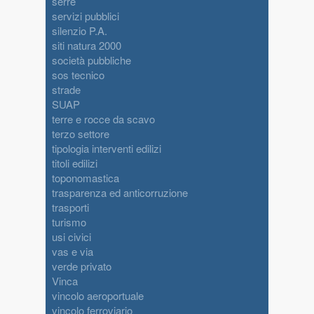
serre
servizi pubblici
silenzio P.A.
siti natura 2000
società pubbliche
sos tecnico
strade
SUAP
terre e rocce da scavo
terzo settore
tipologia interventi edilizi
titoli edilizi
toponomastica
trasparenza ed anticorruzione
trasporti
turismo
usi civici
vas e via
verde privato
Vinca
vincolo aeroportuale
vincolo ferroviario