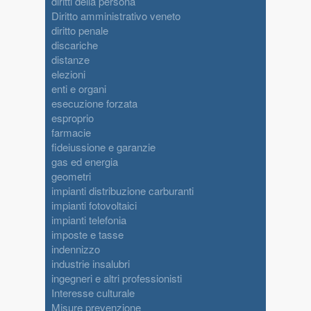
diritti della persona
Diritto amministrativo veneto
diritto penale
discariche
distanze
elezioni
enti e organi
esecuzione forzata
esproprio
farmacie
fideiussione e garanzie
gas ed energia
geometri
impianti distribuzione carburanti
impianti fotovoltaici
impianti telefonia
imposte e tasse
indennizzo
industrie insalubri
ingegneri e altri professionisti
Interesse culturale
Misure prevenzione