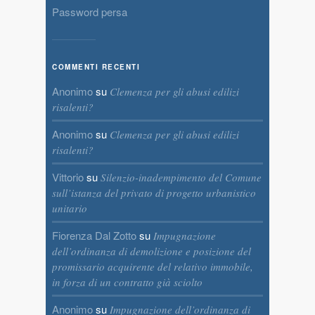
Password persa
COMMENTI RECENTI
Anonimo
su
Clemenza per gli abusi edilizi
risalenti?
Anonimo
su
Clemenza per gli abusi edilizi
risalenti?
Vittorio
su
Silenzio-inadempimento del Comune
sull’istanza del privato di progetto urbanistico
unitario
Fiorenza Dal Zotto
su
Impugnazione
dell’ordinanza di demolizione e posizione del
promissario acquirente del relativo immobile,
in forza di un contratto già sciolto
Anonimo
su
Impugnazione dell’ordinanza di