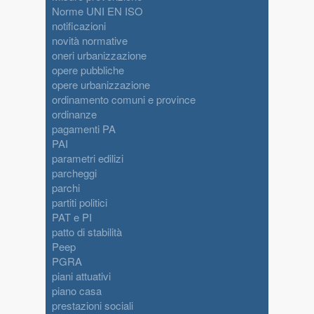
Norme UNI EN ISO
notificazioni
novità normative
oneri urbanizzazione
opere pubbliche
opere urbanizzazione
ordinamento comuni e province
ordinanze
pagamenti PA
PAI
parametri edilizi
parcheggi
parchi
partiti politici
PAT e PI
patto di stabilità
Peep
PGRA
piani attuativi
piano casa
prestazioni sociali