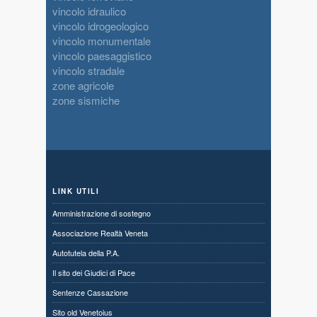
vincolo idraulico
vincolo idrogeologico
vincolo monumentale
vincolo paesaggistico
vincolo stradale
zone agricole
zone sismiche
LINK UTILI
Amministrazione di sostegno
Associazione Realtà Veneta
Autotutela della P.A.
Il sito dei Giudici di Pace
Sentenze Cassazione
Sito old Venetoius