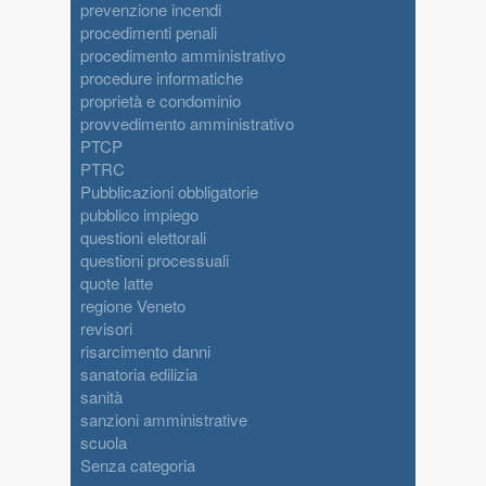
prevenzione incendi
procedimenti penali
procedimento amministrativo
procedure informatiche
proprietà e condominio
provvedimento amministrativo
PTCP
PTRC
Pubblicazioni obbligatorie
pubblico impiego
questioni elettorali
questioni processuali
quote latte
regione Veneto
revisori
risarcimento danni
sanatoria edilizia
sanità
sanzioni amministrative
scuola
Senza categoria