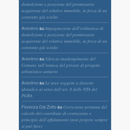
demolizione e posizione del promissario
acquirente del relativo immobile, in forza di un
contratto già sciolto
Anonimo
su
Impugnazione dell’ordinanza di
demolizione e posizione del promissario
acquirente del relativo immobile, in forza di un
contratto già sciolto
Anonimo
su
Silenzio-inadempimento del
Comune sull’istanza del privato di progetto
urbanistico unitario
Anonimo
su
Le aree soggette a dissesto
idraulico ai sensi dell’art. 8 delle NTA del
PGRA
Fiorenza Dal Zotto
su
Correzione postuma del
calcolo del contributo di costruzione e
principio dell’affidamento (non proprio sempre
si può fare)