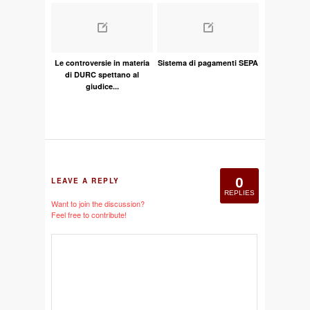
Le controversie in materia
Sistema di pagamenti SEPA
di DURC spettano al
giudice...
0
LEAVE A REPLY
REPLIES
Want to join the discussion?
Feel free to contribute!