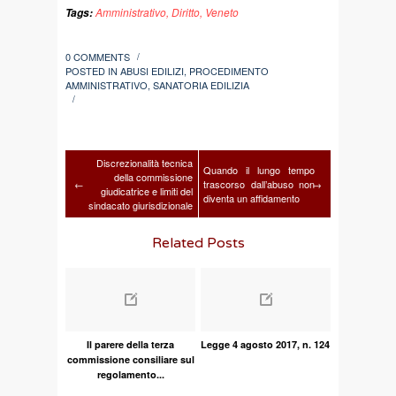
Amministrativo
,
Diritto
,
Veneto
Tags:
0 COMMENTS
/
POSTED IN
ABUSI EDILIZI
,
PROCEDIMENTO
AMMINISTRATIVO
,
SANATORIA EDILIZIA
/
Discrezionalità tecnica
Quando il lungo tempo
della commissione
←
trascorso dall’abuso non
→
giudicatrice e limiti del
diventa un affidamento
sindacato giurisdizionale
Related Posts
Il parere della terza
Legge 4 agosto 2017, n. 124
commissione consiliare sul
regolamento...