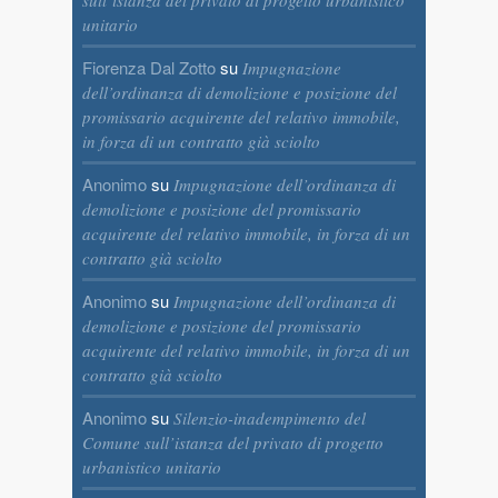
unitario
Fiorenza Dal Zotto
su
Impugnazione
dell’ordinanza di demolizione e posizione del
promissario acquirente del relativo immobile,
in forza di un contratto già sciolto
Anonimo
su
Impugnazione dell’ordinanza di
demolizione e posizione del promissario
acquirente del relativo immobile, in forza di un
contratto già sciolto
Anonimo
su
Impugnazione dell’ordinanza di
demolizione e posizione del promissario
acquirente del relativo immobile, in forza di un
contratto già sciolto
Anonimo
su
Silenzio-inadempimento del
Comune sull’istanza del privato di progetto
urbanistico unitario