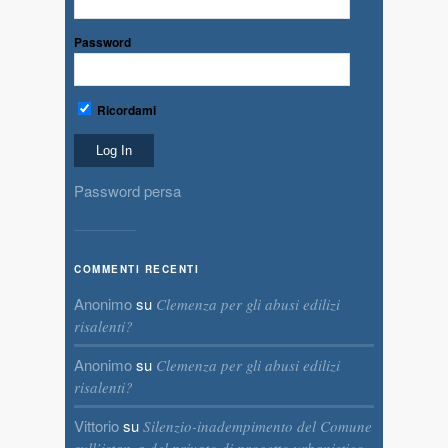
Password
Ricordami
Password persa
COMMENTI RECENTI
Anonimo
su
Clemenza per gli abusi edilizi
risalenti?
Anonimo
su
Clemenza per gli abusi edilizi
risalenti?
Vittorio
su
Silenzio-inadempimento del Comune
sull’istanza del privato di progetto urbanistico