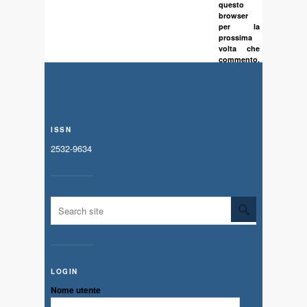
questo
browser
per la
prossima
volta che
commento.
ISSN
2532-9634
LOGIN
Nome utente