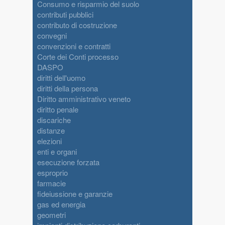
Consumo e risparmio del suolo
contributi pubblici
contributo di costruzione
convegni
convenzioni e contratti
Corte dei Conti processo
DASPO
diritti dell'uomo
diritti della persona
Diritto amministrativo veneto
diritto penale
discariche
distanze
elezioni
enti e organi
esecuzione forzata
esproprio
farmacie
fideiussione e garanzie
gas ed energia
geometri