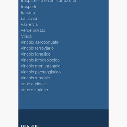
trasparenza ed anticorruzione
trasporti
turismo
usi civici
vas e via
verde privato
Vinca
vincolo aeroportuale
vincolo ferroviario
vincolo idraulico
vincolo idrogeologico
vincolo monumentale
vincolo paesaggistico
vincolo stradale
zone agricole
zone sismiche
LINK UTILI