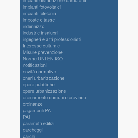
impianti distribuzione carburanti
impianti fotovoltaici
impianti telefonia
imposte e tasse
indennizzo
industrie insalubri
ingegneri e altri professionisti
Interesse culturale
Misure prevenzione
Norme UNI EN ISO
notificazioni
novità normative
oneri urbanizzazione
opere pubbliche
opere urbanizzazione
ordinamento comuni e province
ordinanze
pagamenti PA
PAI
parametri edilizi
parcheggi
parchi