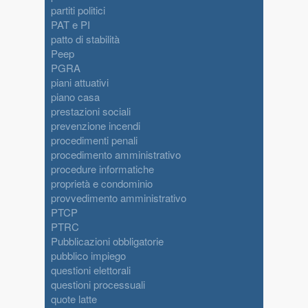
partiti politici
PAT e PI
patto di stabilità
Peep
PGRA
piani attuativi
piano casa
prestazioni sociali
prevenzione incendi
procedimenti penali
procedimento amministrativo
procedure informatiche
proprietà e condominio
provvedimento amministrativo
PTCP
PTRC
Pubblicazioni obbligatorie
pubblico impiego
questioni elettorali
questioni processuali
quote latte