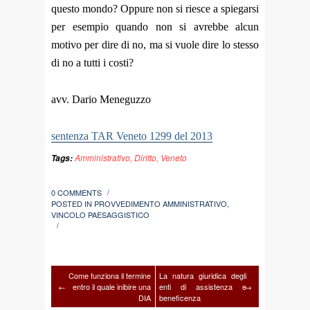
questo mondo? Oppure non si riesce a spiegarsi
per esempio quando non si avrebbe alcun
motivo per dire di no, ma si vuole dire lo stesso
di no a tutti i costi?
avv. Dario Meneguzzo
sentenza TAR Veneto 1299 del 2013
Amministrativo
,
Diritto
,
Veneto
Tags:
0 COMMENTS
/
POSTED IN
PROVVEDIMENTO AMMINISTRATIVO
,
VINCOLO PAESAGGISTICO
/
Come funziona il termine
La natura giuridica degli
←
entro il quale inibire una
enti di assistenza e
→
DIA
beneficenza