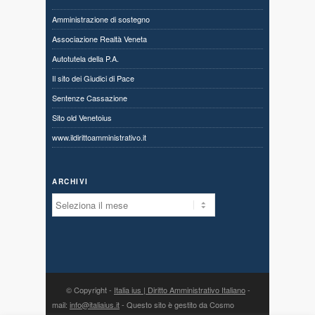
Amministrazione di sostegno
Associazione Realtà Veneta
Autotutela della P.A.
Il sito dei Giudici di Pace
Sentenze Cassazione
Sito old Venetoius
www.ildirittoamministrativo.it
ARCHIVI
Archivi
© Copyright -
Italia ius | Diritto Amministrativo Italiano
-
mail:
info@italiaius.it
- Questo sito è gestito da Cosmo