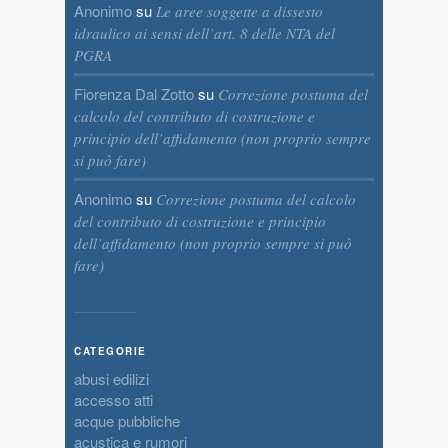
Anonimo
su
Le aree soggette a dissesto
idraulico ai sensi dell’art. 8 delle NTA del
PGRA
Fiorenza Dal Zotto
su
Correzione postuma del
calcolo del contributo di costruzione e
principio dell’affidamento (non proprio sempre
si può fare)
Anonimo
su
Correzione postuma del calcolo
del contributo di costruzione e principio
dell’affidamento (non proprio sempre si può
fare)
CATEGORIE
abusi edilizi
accesso atti
acque pubbliche
acustica e rumori