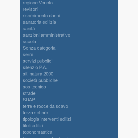
regione Veneto
revisori
risarcimento danni
sanatoria edilizia
sanità
sanzioni amministrative
scuola
Senza categoria
serre
servizi pubblici
silenzio P.A.
siti natura 2000
società pubbliche
sos tecnico
strade
SUAP
terre e rocce da scavo
terzo settore
tipologia interventi edilizi
titoli edilizi
toponomastica