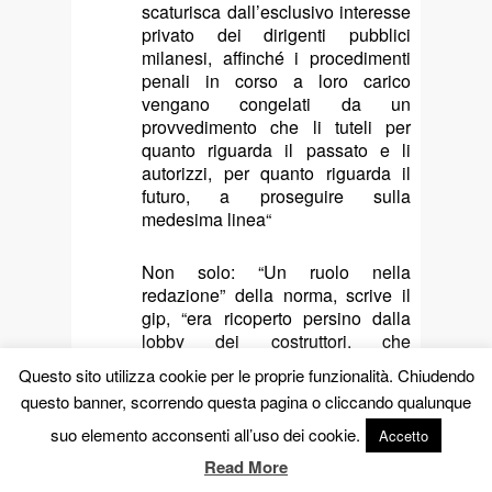
scaturisca dall’esclusivo interesse
privato dei dirigenti pubblici
milanesi, affinché i procedimenti
penali in corso a loro carico
vengano congelati da un
provvedimento che li tuteli per
quanto riguarda il passato e li
autorizzi, per quanto riguarda il
futuro, a proseguire sulla
medesima linea“
Non solo: “Un ruolo nella
redazione” della norma, scrive il
gip, “era ricoperto persino dalla
lobby dei costruttori, che
intendeva approfittarne per
Questo sito utilizza cookie per le proprie funzionalità. Chiudendo
“aggiungere cose in più”
questo banner, scorrendo questa pagina o cliccando qualunque
(evidentemente in loro favore)”.
suo elemento acconsenti all’uso dei cookie.
Accetto
Fonte: il fattoquotidiano.it
Read More