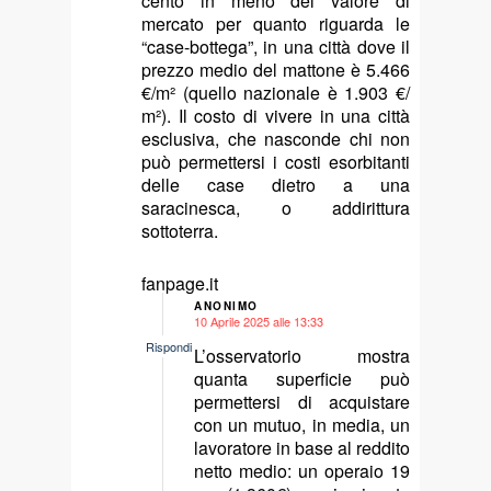
cento in meno del valore di
mercato per quanto riguarda le
“case-bottega”, in una città dove il
prezzo medio del mattone è 5.466
€/m² (quello nazionale è 1.903 €/
m²). Il costo di vivere in una città
esclusiva, che nasconde chi non
può permettersi i costi esorbitanti
delle case dietro a una
saracinesca, o addirittura
sottoterra.
fanpage.it
ANONIMO
10 Aprile 2025 alle 13:33
says:
Rispondi
L’osservatorio mostra
quanta superficie può
permettersi di acquistare
con un mutuo, in media, un
lavoratore in base al reddito
netto medio: un operaio 19