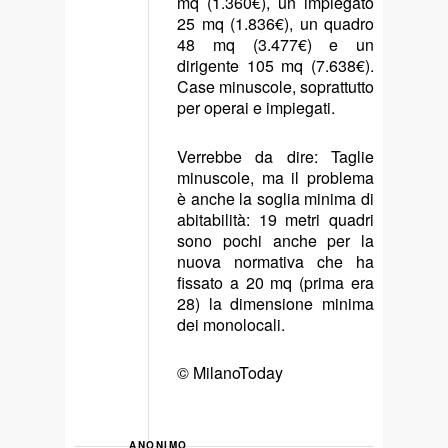
mq (1.360€), un impiegato
25 mq (1.836€), un quadro
48 mq (3.477€) e un
dirigente 105 mq (7.638€).
Case minuscole, soprattutto
per operai e impiegati.
Verrebbe da dire: Taglie
minuscole, ma il problema
è anche la soglia minima di
abitabilità: 19 metri quadri
sono pochi anche per la
nuova normativa che ha
fissato a 20 mq (prima era
28) la dimensione minima
dei monolocali.
© MilanoToday
ANONIMO