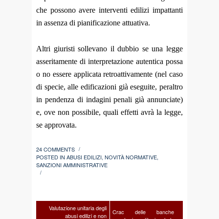
che possono avere interventi edilizi impattanti
in assenza di pianificazione attuativa.
Altri giuristi sollevano il dubbio se una legge
asseritamente di interpretazione autentica possa
o no essere applicata retroattivamente (nel caso
di specie, alle edificazioni già eseguite, peraltro
in pendenza di indagini penali già annunciate)
e, ove non possibile, quali effetti avrà la legge,
se approvata.
24 COMMENTS
/
POSTED IN
ABUSI EDILIZI
,
NOVITÀ NORMATIVE
,
SANZIONI AMMINISTRATIVE
/
Valutazione unitaria degli
Crac delle banche
abusi edilizi e non