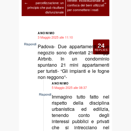
venete: incostituzionale la
←
parcellizzazione: un
→
confisca dei beni utilizzati
principio che può risultare
per commettere i reati
disfunzionale
ANONIMO
3 Maggio 2025 alle 11:10
says:
Rispondi
24
Padova- Due appartamenti e un
REPLIES
negozio sono diventati 21 alloggi
Airbnb. In un condominio
spuntano 21 mini appartamenti
per turisti- “Gli impianti e le fogne
non reggono”-
ANONIMO
5 Maggio 2025 alle 08:37
says:
Rispondi
Immagino tutto fatto nel
rispetto della disciplina
urbanistica ed edilizia,
tenendo conto degli
interessi pubblici e privati
che si intrecciano nel