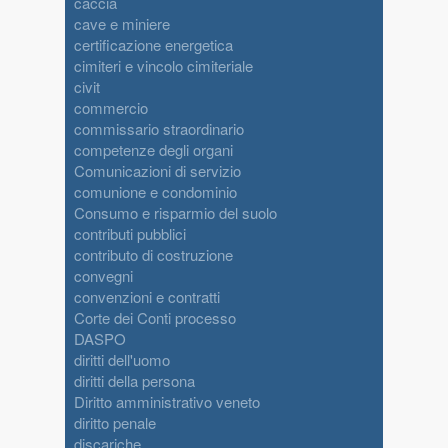
caccia
cave e miniere
certificazione energetica
cimiteri e vincolo cimiteriale
civit
commercio
commissario straordinario
competenze degli organi
Comunicazioni di servizio
comunione e condominio
Consumo e risparmio del suolo
contributi pubblici
contributo di costruzione
convegni
convenzioni e contratti
Corte dei Conti processo
DASPO
diritti dell'uomo
diritti della persona
Diritto amministrativo veneto
diritto penale
discariche