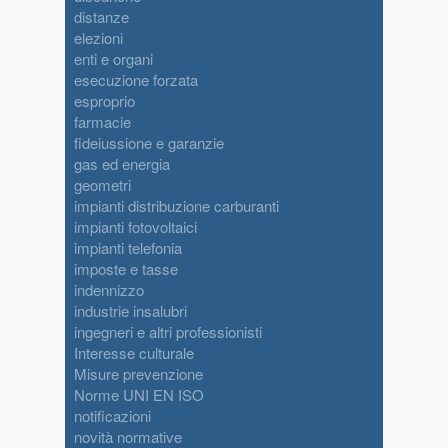
distanze
elezioni
enti e organi
esecuzione forzata
esproprio
farmacie
fideiussione e garanzie
gas ed energia
geometri
impianti distribuzione carburanti
impianti fotovoltaici
impianti telefonia
imposte e tasse
indennizzo
industrie insalubri
ingegneri e altri professionisti
Interesse culturale
Misure prevenzione
Norme UNI EN ISO
notificazioni
novità normative