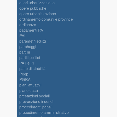
oneri urbanizzazione
opere pubbliche
opere urbanizzazione
ordinamento comuni e province
ordinanze
pagamenti PA
PAI
parametri edilizi
parcheggi
parchi
partiti politici
PAT e PI
patto di stabilità
Peep
PGRA
piani attuativi
piano casa
prestazioni sociali
prevenzione incendi
procedimenti penali
procedimento amministrativo