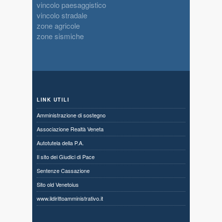
vincolo paesaggistico
vincolo stradale
zone agricole
zone sismiche
LINK UTILI
Amministrazione di sostegno
Associazione Realtà Veneta
Autotutela della P.A.
Il sito dei Giudici di Pace
Sentenze Cassazione
Sito old Venetoius
www.ildirittoamministrativo.it