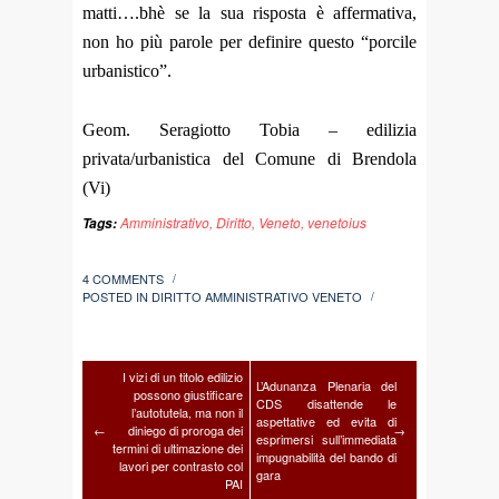
matti….bhè se la sua risposta è affermativa,
non ho più parole per definire questo “porcile
urbanistico”.
Geom. Seragiotto Tobia – edilizia
privata/urbanistica del Comune di Brendola
(Vi)
Amministrativo
,
Diritto
,
Veneto
,
venetoius
Tags:
4 COMMENTS
/
POSTED IN
DIRITTO AMMINISTRATIVO VENETO
/
I vizi di un titolo edilizio
L’Adunanza Plenaria del
possono giustificare
CDS disattende le
l’autotutela, ma non il
aspettative ed evita di
←
diniego di proroga dei
→
esprimersi sull’immediata
termini di ultimazione dei
impugnabilità del bando di
lavori per contrasto col
gara
PAI