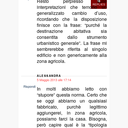
4
Resto perplesso sulle
REPLIES
interpretazioni che temono un
generalizzato cambio d’uso,
ricordando che la disposizione
finisce con la frase: “purché la
destinazione abitativa sia
consentita dallo strumento
urbanistico generale”. La frase mi
sembrerebbe riferita al singolo
edificio e non genericamente alla
zona agricola.
ALESSANDRA
5 Maggio 2013 alle 17:14
says:
Rispondi
In molti abbiamo letto con
“stupore” questa norma. Certo che
se oggi abbiamo un qualsiasi
fabbricato, purchè legittimo
aggiungerei, in zona agricola,
possiamo farci la casa. Bisogna,
però capire qual è la “tipologia