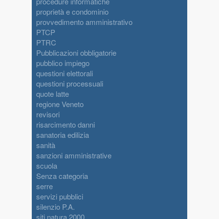
procedure informatiche
proprietà e condominio
provvedimento amministrativo
PTCP
PTRC
Pubblicazioni obbligatorie
pubblico impiego
questioni elettorali
questioni processuali
quote latte
regione Veneto
revisori
risarcimento danni
sanatoria edilizia
sanità
sanzioni amministrative
scuola
Senza categoria
serre
servizi pubblici
silenzio P.A.
siti natura 2000