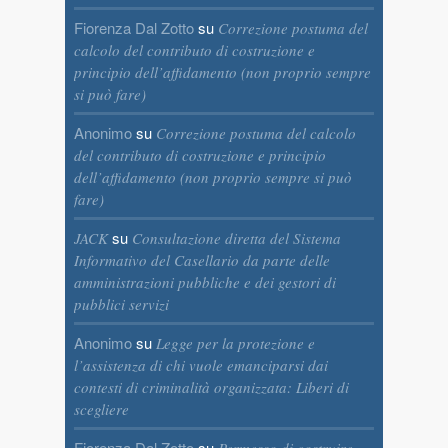
Fiorenza Dal Zotto
su
Correzione postuma del
calcolo del contributo di costruzione e
principio dell’affidamento (non proprio sempre
si può fare)
Anonimo
su
Correzione postuma del calcolo
del contributo di costruzione e principio
dell’affidamento (non proprio sempre si può
fare)
su
JACK
Consultazione diretta del Sistema
Informativo del Casellario da parte delle
amministrazioni pubbliche e dei gestori di
pubblici servizi
Anonimo
su
Legge per la protezione e
l’assistenza di chi vuole emanciparsi dai
contesti di criminalità organizzata: Liberi di
scegliere
Fiorenza Dal Zotto
su