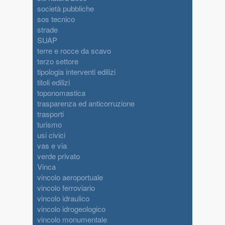
società pubbliche
sos tecnico
strade
SUAP
terre e rocce da scavo
terzo settore
tipologia interventi edilizi
titoli edilizi
toponomastica
trasparenza ed anticorruzione
trasporti
turismo
usi civici
vas e via
verde privato
Vinca
vincolo aeroportuale
vincolo ferroviario
vincolo idraulico
vincolo idrogeologico
vincolo monumentale