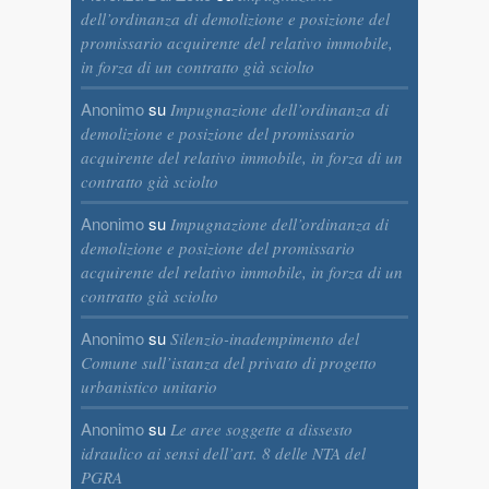
dell’ordinanza di demolizione e posizione del
promissario acquirente del relativo immobile,
in forza di un contratto già sciolto
Anonimo
su
Impugnazione dell’ordinanza di
demolizione e posizione del promissario
acquirente del relativo immobile, in forza di un
contratto già sciolto
Anonimo
su
Impugnazione dell’ordinanza di
demolizione e posizione del promissario
acquirente del relativo immobile, in forza di un
contratto già sciolto
Anonimo
su
Silenzio-inadempimento del
Comune sull’istanza del privato di progetto
urbanistico unitario
Anonimo
su
Le aree soggette a dissesto
idraulico ai sensi dell’art. 8 delle NTA del
PGRA