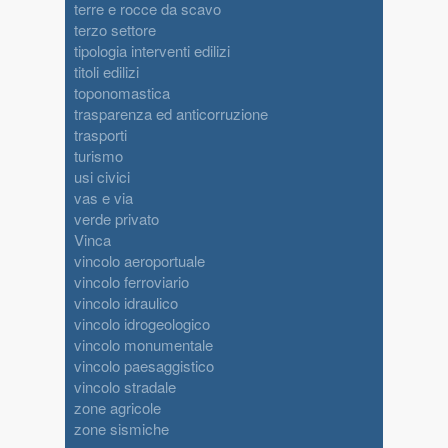
terre e rocce da scavo
terzo settore
tipologia interventi edilizi
titoli edilizi
toponomastica
trasparenza ed anticorruzione
trasporti
turismo
usi civici
vas e via
verde privato
Vinca
vincolo aeroportuale
vincolo ferroviario
vincolo idraulico
vincolo idrogeologico
vincolo monumentale
vincolo paesaggistico
vincolo stradale
zone agricole
zone sismiche