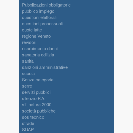
Pubblicazioni obbligatorie
pubblico impiego
questioni elettorali
questioni processuali
quote latte
regione Veneto
revisori
risarcimento danni
sanatoria edilizia
sanità
sanzioni amministrative
scuola
Senza categoria
serre
servizi pubblici
silenzio P.A.
siti natura 2000
società pubbliche
sos tecnico
strade
SUAP