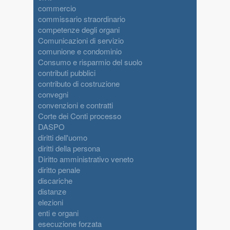
commercio
commissario straordinario
competenze degli organi
Comunicazioni di servizio
comunione e condominio
Consumo e risparmio del suolo
contributi pubblici
contributo di costruzione
convegni
convenzioni e contratti
Corte dei Conti processo
DASPO
diritti dell'uomo
diritti della persona
Diritto amministrativo veneto
diritto penale
discariche
distanze
elezioni
enti e organi
esecuzione forzata