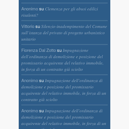
Anonimo
su
Clemenza per gli abusi edilizi
risalenti?
Vittorio
su
Silenzio-inadempimento del Comune
sull’istanza del privato di progetto urbanistico
unitario
Fiorenza Dal Zotto
su
Impugnazione
dell’ordinanza di demolizione e posizione del
promissario acquirente del relativo immobile,
in forza di un contratto già sciolto
Anonimo
su
Impugnazione dell’ordinanza di
demolizione e posizione del promissario
acquirente del relativo immobile, in forza di un
contratto già sciolto
Anonimo
su
Impugnazione dell’ordinanza di
demolizione e posizione del promissario
acquirente del relativo immobile, in forza di un