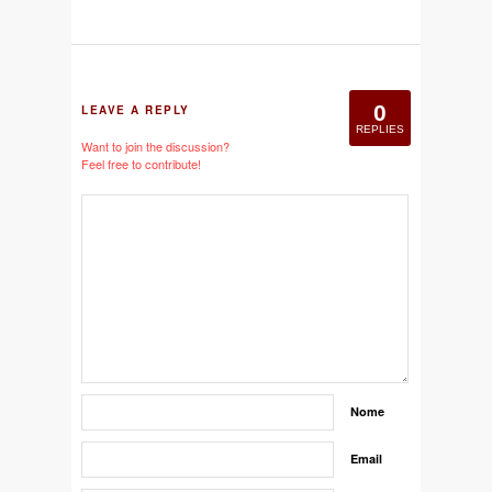
0
LEAVE A REPLY
REPLIES
Want to join the discussion?
Feel free to contribute!
Nome
Email