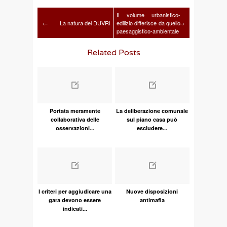
Il volume urbanistico-
←
La natura del DUVRI
edilizio differisce da quello
→
paesaggistico-ambientale
Related Posts
Portata meramente
La deliberazione comunale
collaborativa delle
sul piano casa può
osservazioni...
escludere...
I criteri per aggiudicare una
Nuove disposizioni
gara devono essere
antimafia
indicati...