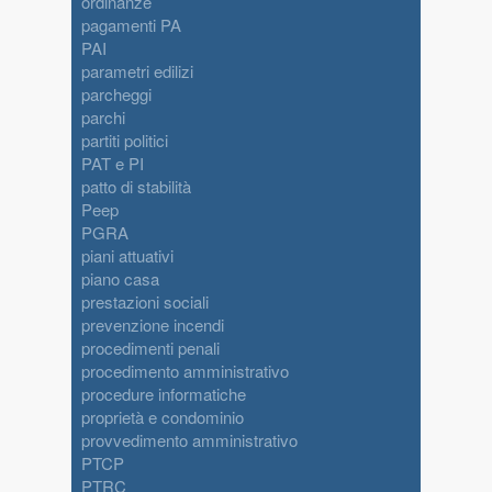
ordinanze
pagamenti PA
PAI
parametri edilizi
parcheggi
parchi
partiti politici
PAT e PI
patto di stabilità
Peep
PGRA
piani attuativi
piano casa
prestazioni sociali
prevenzione incendi
procedimenti penali
procedimento amministrativo
procedure informatiche
proprietà e condominio
provvedimento amministrativo
PTCP
PTRC