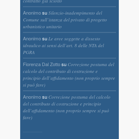
contratto già sciolto
Anonimo
su
Silenzio-inadempimento del
Comune sull’istanza del privato di progetto
urbanistico unitario
Anonimo
su
Le aree soggette a dissesto
idraulico ai sensi dell’art. 8 delle NTA del
PGRA
Fiorenza Dal Zotto
su
Correzione postuma del
calcolo del contributo di costruzione e
principio dell’affidamento (non proprio sempre
si può fare)
Anonimo
su
Correzione postuma del calcolo
del contributo di costruzione e principio
dell’affidamento (non proprio sempre si può
fare)