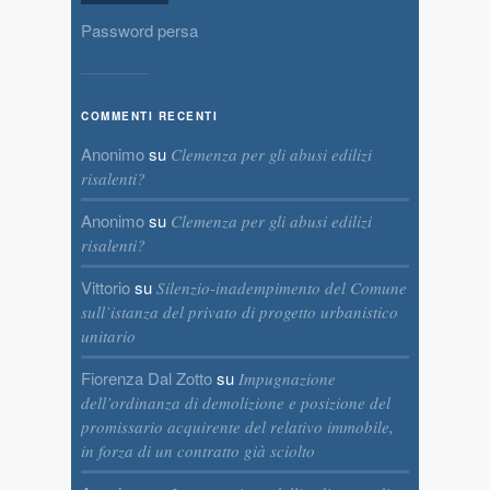
Password persa
COMMENTI RECENTI
Anonimo
su
Clemenza per gli abusi edilizi
risalenti?
Anonimo
su
Clemenza per gli abusi edilizi
risalenti?
Vittorio
su
Silenzio-inadempimento del Comune
sull’istanza del privato di progetto urbanistico
unitario
Fiorenza Dal Zotto
su
Impugnazione
dell’ordinanza di demolizione e posizione del
promissario acquirente del relativo immobile,
in forza di un contratto già sciolto