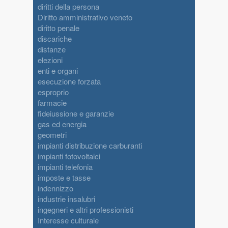
diritti della persona
Diritto amministrativo veneto
diritto penale
discariche
distanze
elezioni
enti e organi
esecuzione forzata
esproprio
farmacie
fideiussione e garanzie
gas ed energia
geometri
impianti distribuzione carburanti
impianti fotovoltaici
impianti telefonia
imposte e tasse
indennizzo
industrie insalubri
ingegneri e altri professionisti
Interesse culturale