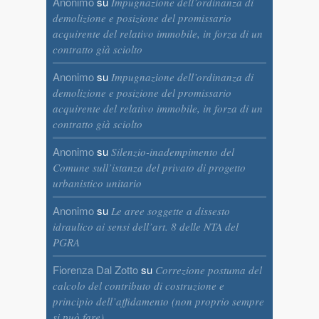
Anonimo
su
Impugnazione dell’ordinanza di
demolizione e posizione del promissario
acquirente del relativo immobile, in forza di un
contratto già sciolto
Anonimo
su
Impugnazione dell’ordinanza di
demolizione e posizione del promissario
acquirente del relativo immobile, in forza di un
contratto già sciolto
Anonimo
su
Silenzio-inadempimento del
Comune sull’istanza del privato di progetto
urbanistico unitario
Anonimo
su
Le aree soggette a dissesto
idraulico ai sensi dell’art. 8 delle NTA del
PGRA
Fiorenza Dal Zotto
su
Correzione postuma del
calcolo del contributo di costruzione e
principio dell’affidamento (non proprio sempre
si può fare)