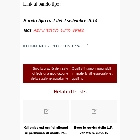
Link al bando tipo:
Bando-tipo n. 2 del 2 settembre 2014
Amministrativo
,
Diritto
,
Veneto
Tags:
0 COMMENTS
POSTED IN
APPALTI
/
/
Solo la gravità del reato
Quali atti sono impugnabili
←
richiede una motivazione
in materia di esproprio e
→
della stazione appaltante
quali no
Related Posts
Gli elaborati grafici allegati
Ecco le novità della L.R.
al permesso di costruire...
Veneto n. 30/2016