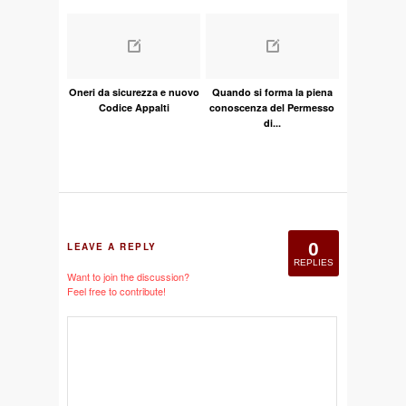
Oneri da sicurezza e nuovo
Quando si forma la piena
Codice Appalti
conoscenza del Permesso
di...
0
LEAVE A REPLY
REPLIES
Want to join the discussion?
Feel free to contribute!