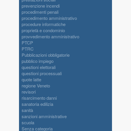
prevenzione incendi
procedimenti penali
procedimento amministrativo
procedure informatiche
proprietà e condominio
provvedimento amministrativo
PTCP
PTRC
Pubblicazioni obbligatorie
pubblico impiego
questioni elettorali
questioni processuali
quote latte
regione Veneto
revisori
risarcimento danni
sanatoria edilizia
sanità
sanzioni amministrative
scuola
Senza categoria