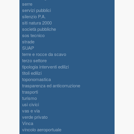
serre
servizi pubblici
silenzio P.A.
siti natura 2000
società pubbliche
sos tecnico
strade
SUAP
terre e rocce da scavo
terzo settore
tipologia interventi edilizi
titoli edilizi
toponomastica
trasparenza ed anticorruzione
trasporti
turismo
usi civici
vas e via
verde privato
Vinca
vincolo aeroportuale