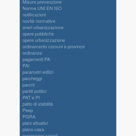
Misure prevenzione
Norme UNI EN ISO
notificazioni
novità normative
oneri urbanizzazione
opere pubbliche
opere urbanizzazione
ordinamento comuni e province
ordinanze
pagamenti PA
PAI
parametri edilizi
parcheggi
parchi
partiti politici
PAT e PI
patto di stabilità
Peep
PGRA
piani attuativi
piano casa
prestazioni sociali