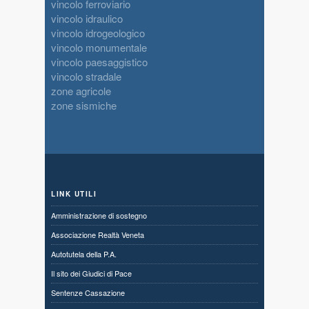
vincolo ferroviario
vincolo idraulico
vincolo idrogeologico
vincolo monumentale
vincolo paesaggistico
vincolo stradale
zone agricole
zone sismiche
LINK UTILI
Amministrazione di sostegno
Associazione Realtà Veneta
Autotutela della P.A.
Il sito dei Giudici di Pace
Sentenze Cassazione