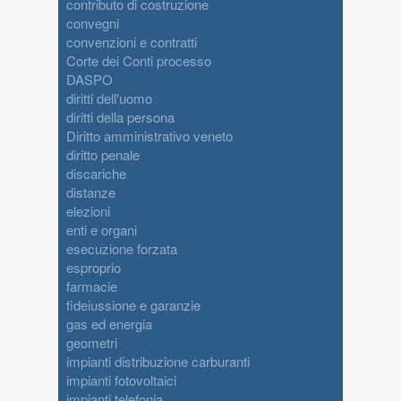
contributo di costruzione
convegni
convenzioni e contratti
Corte dei Conti processo
DASPO
diritti dell'uomo
diritti della persona
Diritto amministrativo veneto
diritto penale
discariche
distanze
elezioni
enti e organi
esecuzione forzata
esproprio
farmacie
fideiussione e garanzie
gas ed energia
geometri
impianti distribuzione carburanti
impianti fotovoltaici
impianti telefonia