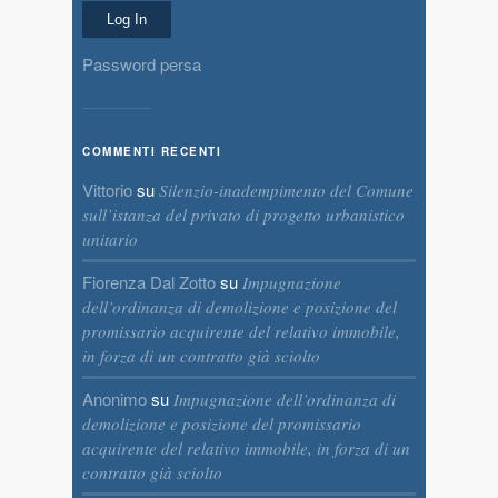
Password persa
COMMENTI RECENTI
Vittorio
su
Silenzio-inadempimento del Comune
sull’istanza del privato di progetto urbanistico
unitario
Fiorenza Dal Zotto
su
Impugnazione
dell’ordinanza di demolizione e posizione del
promissario acquirente del relativo immobile,
in forza di un contratto già sciolto
Anonimo
su
Impugnazione dell’ordinanza di
demolizione e posizione del promissario
acquirente del relativo immobile, in forza di un
contratto già sciolto