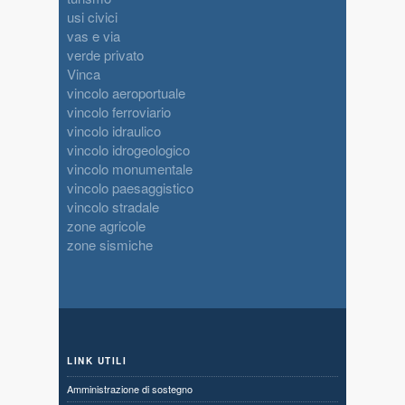
usi civici
vas e via
verde privato
Vinca
vincolo aeroportuale
vincolo ferroviario
vincolo idraulico
vincolo idrogeologico
vincolo monumentale
vincolo paesaggistico
vincolo stradale
zone agricole
zone sismiche
LINK UTILI
Amministrazione di sostegno