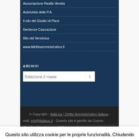
Associazione Realtà Veneta
Autotutela della P.A.
Il sito dei Giudici di Pace
Sentenze Cassazione
Sito old Venetoius
www.ildirittoamministrativo.it
ARCHIVI
Archivi
© Copyright -
Italia ius | Diritto Amministrativo Italiano
-
mail:
info@italiaius.it
- Questo sito è gestito da Cosmo
Giuridico Veneto s.a.s. di Marangon Ivonne, con sede in via
Centro 80, fraz. Priabona 36030 Monte di Malo (VI) - P. IVA
Questo sito utilizza cookie per le proprie funzionalità. Chiudendo