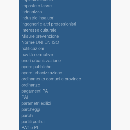
imposte e tasse
indennizzo
industrie insalubri
ingegneri e altri professionisti
Interesse culturale
Misure prevenzione
Norme UNI EN ISO
notificazioni
novità normative
oneri urbanizzazione
opere pubbliche
opere urbanizzazione
ordinamento comuni e province
ordinanze
pagamenti PA
PAI
parametri edilizi
parcheggi
parchi
partiti politici
PAT e PI