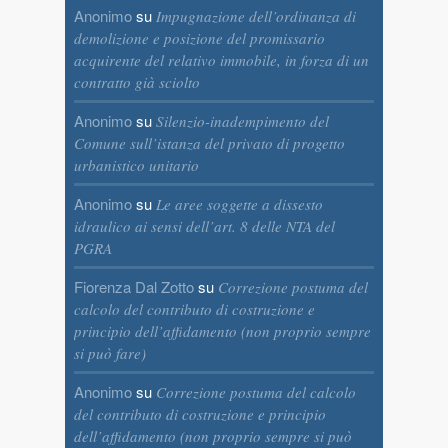
Anonimo
su
Impugnazione dell’ordinanza di
demolizione e posizione del promissario
acquirente del relativo immobile, in forza di un
contratto già sciolto
Anonimo
su
Silenzio-inadempimento del
Comune sull’istanza del privato di progetto
urbanistico unitario
Anonimo
su
Le aree soggette a dissesto
idraulico ai sensi dell’art. 8 delle NTA del
PGRA
Fiorenza Dal Zotto
su
Correzione postuma del
calcolo del contributo di costruzione e
principio dell’affidamento (non proprio sempre
si può fare)
Anonimo
su
Correzione postuma del calcolo
del contributo di costruzione e principio
dell’affidamento (non proprio sempre si può