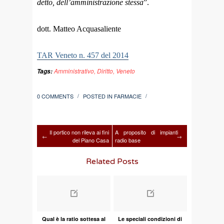
detto, dell’amministrazione stessa
”.
dott. Matteo Acquasaliente
TAR Veneto n. 457 del 2014
Amministrativo
,
Diritto
,
Veneto
Tags:
0 COMMENTS
POSTED IN
FARMACIE
/
/
Il portico non rileva ai fini
A proposito di impianti
←
→
del Piano Casa
radio base
Related Posts
Qual è la ratio sottesa al
Le speciali condizioni di