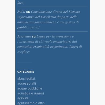
fare)
su
JACK
Consultazione diretta del Sistema
Informativo del Casellario da parte delle
amministrazioni pubbliche e dei gestori di
pubblici servizi
Anonimo
su
Legge per la protezione e
l’assistenza di chi vuole emanciparsi dai
contesti di criminalità organizzata: Liberi di
scegliere
CATEGORIE
abusi edilizi
accesso atti
acque pubbliche
acustica e rumori
agibilità
agriturismo e affini