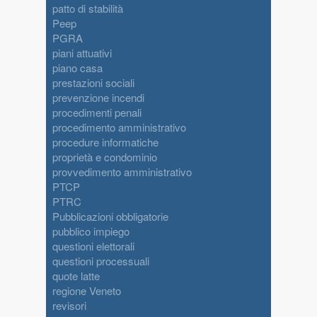
patto di stabilità
Peep
PGRA
piani attuativi
piano casa
prestazioni sociali
prevenzione incendi
procedimenti penali
procedimento amministrativo
procedure informatiche
proprietà e condominio
provvedimento amministrativo
PTCP
PTRC
Pubblicazioni obbligatorie
pubblico impiego
questioni elettorali
questioni processuali
quote latte
regione Veneto
revisori