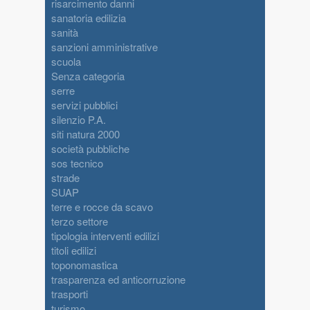
risarcimento danni
sanatoria edilizia
sanità
sanzioni amministrative
scuola
Senza categoria
serre
servizi pubblici
silenzio P.A.
siti natura 2000
società pubbliche
sos tecnico
strade
SUAP
terre e rocce da scavo
terzo settore
tipologia interventi edilizi
titoli edilizi
toponomastica
trasparenza ed anticorruzione
trasporti
turismo