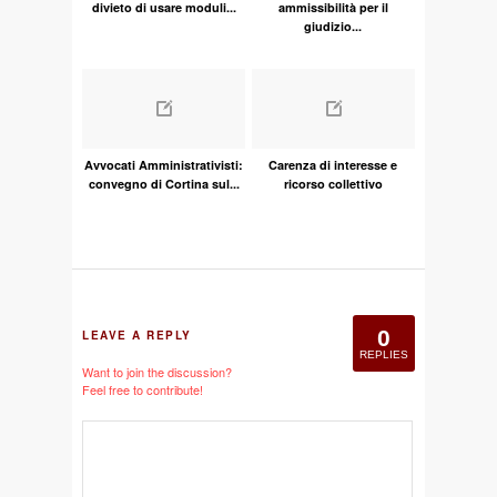
divieto di usare moduli...
ammissibilità per il
giudizio...
Avvocati Amministrativisti:
Carenza di interesse e
convegno di Cortina sul...
ricorso collettivo
0
LEAVE A REPLY
REPLIES
Want to join the discussion?
Feel free to contribute!