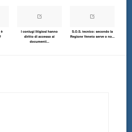
 è
I coniugi litigiosi hanno
S.O.S. tecnico: secondo la
?
diritto di accesso ai
Regione Veneto serve o no...
documenti...