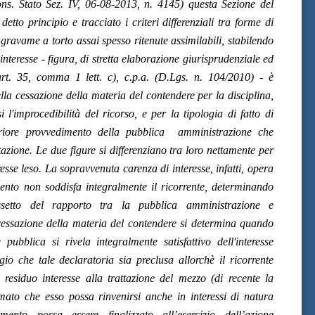
ns. Stato Sez. IV, 06-08-2013, n. 4145) questa Sezione del
detto principio e tracciato i criteri differenziali tra forme di
gravame a torto assai spesso ritenute assimilabili, stabilendo
nteresse - figura, di stretta elaborazione giurisprudenziale ed
art. 35, comma 1 lett. c), c.p.a. (D.Lgs. n. 104/2010) - è
la cessazione della materia del contendere per la disciplina,
l'improcedibilità del ricorso, e per la tipologia di fatto di
riore provvedimento della pubblica amministrazione che
tazione. Le due figure si differenziano tra loro nettamente per
resse leso. La sopravvenuta carenza di interesse, infatti, opera
nto non soddisfa integralmente il ricorrente, determinando
ssetto del rapporto tra la pubblica amministrazione e
 cessazione della materia del contendere si determina quando
 pubblica si rivela integralmente satisfattivo dell'interesse
io che tale declaratoria sia preclusa allorchè il ricorrente
residuo interesse alla trattazione del mezzo (di recente la
mato che esso possa rinvenirsi anche in interessi di natura
ento possa essere finalizzato all’esercizio dell’azione