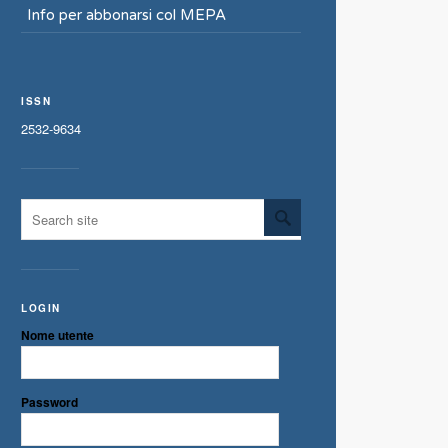
Info per abbonarsi col MEPA
ISSN
2532-9634
LOGIN
Nome utente
Password