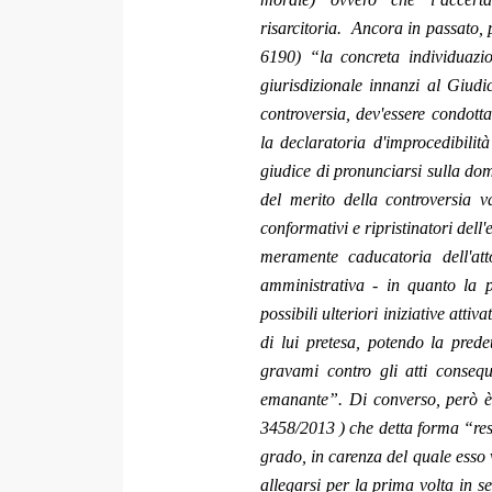
risarcitoria. Ancora in passato, p
6190) “la concreta individuazio
giurisdizionale innanzi al Giud
controversia, dev'essere condotta
la declaratoria d'improcedibilit
giudice di pronunciarsi sulla dom
del merito della controversia va
conformativi e ripristinatori dell'
meramente caducatoria dell'att
amministrativa - in quanto la p
possibili ulteriori iniziative attiv
di lui pretesa, potendo la prede
gravami contro gli atti conseque
emanante”. Di converso, però è s
3458/2013 ) che detta forma “resi
grado, in carenza del quale esso
allegarsi per la prima volta in s