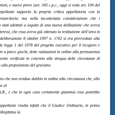
ni, e nuove prove (art. 345 c.p.c., oggi si veda art. 104 del
pellante supporta la propria critica appellatoria con la
isarcitoria: ma nella incontestata considerazione che i
o stati adottati a seguito di una nuova delibazione che aveva
eressi, che essa aveva già ottenuto la restituzione dell’area in
eliberazione 8 ottobre 1997 n. 1702 si era provveduto alla
la legge 1 del 1978 del progetto esecutivo per il recupero e
re a parco giochi, dette valutazioni in ordine alla permanenza
ente verificate in concreto alla stregua delle circostanze di
o alla proposizione del gravame.
egio che non residua dubbio in ordine alla circostanza che, allo
se al
A.R., e che in ogni caso certamente giammai esso potrebbe
ppellante risulta infatti che il Giudice Ordinario, in primo
llegittima la