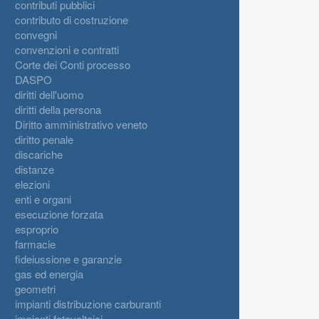
contributi pubblici
contributo di costruzione
convegni
convenzioni e contratti
Corte dei Conti processo
DASPO
diritti dell'uomo
diritti della persona
Diritto amministrativo veneto
diritto penale
discariche
distanze
elezioni
enti e organi
esecuzione forzata
esproprio
farmacie
fideiussione e garanzie
gas ed energia
geometri
impianti distribuzione carburanti
impianti fotovoltaici