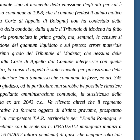
munale sino al momento della emissione degli atti per cui è
ino comunque al 1998; che il comune (vedasi il quinto motivo
lla Corte di Appello di Bologna) non ha contestato detta
ceità della condotta, dalla quale il Tribunale di Modena ha fatto
oria pronunciata in primo grado, ma, semmai, le censure si
azione del quantum liquidato e sul preteso errore materiale
primo grado del Tribunale di Modena; che nessuna delle
i alla Corte di Appello dal Comune interferisce con quelle
tro, la causa d’appello è stata rinviata per precisazione delle
 ulteriore tema (ammesso che comunque lo fosse, ex art. 345
o giudizio, ed in particolare non sarebbe ivi possibile rimettere
appellante amministrazione comunale, la sussistenza della
oria ex art. 2043 c.c.. Va rilevato altresì che il segmento
rativa ha formato oggetto di distinto gravame, prospettato
i al competente T.A.R. territoriale per l’Emilia-Romagna, e
 petitum con la sentenza n. 00451/2012 impugnata innanzi a
. 5373/2012 tuttora pendente) di guisa che neppure sotto tale