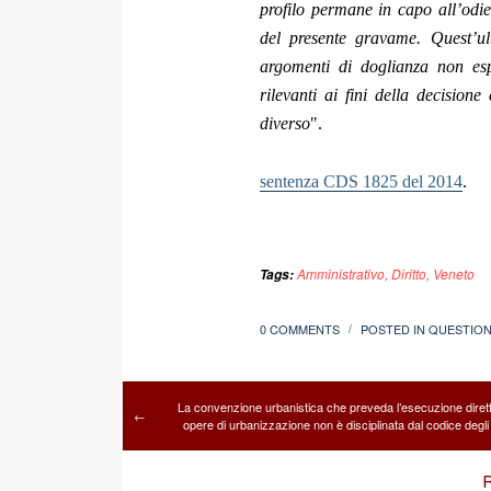
profilo permane in capo all’odie
del presente gravame. Quest’ult
argomenti di doglianza non esp
rilevanti ai fini della decisio
diverso
".
sentenza CDS 1825 del 2014
.
Amministrativo
,
Diritto
,
Veneto
Tags:
0 COMMENTS
POSTED IN
QUESTION
/
La convenzione urbanistica che preveda l’esecuzione dirett
←
opere di urbanizzazione non è disciplinata dal codice degli 
R