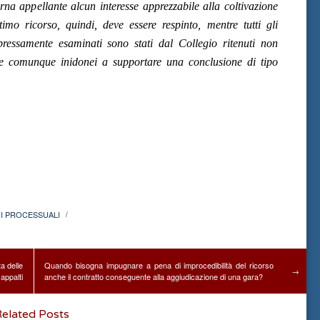
rna appellante alcun interesse apprezzabile alla coltivazione
imo ricorso, quindi, deve essere respinto, mentre tutti gli
ressamente esaminati sono stati dal Collegio ritenuti non
ne e comunque inidonei a supportare una conclusione di tipo
I PROCESSUALI
/
a delle
Quando bisogna impugnare a pena di improcedibilità del ricorso
→
appalti
anche il contratto conseguente alla aggiudicazione di una gara?
elated Posts