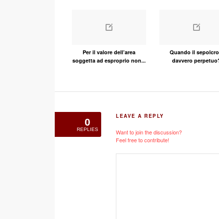
Per il valore dell’area
Quando il sepolcro
soggetta ad esproprio non...
davvero perpetuo
LEAVE A REPLY
0
REPLIES
Want to join the discussion?
Feel free to contribute!