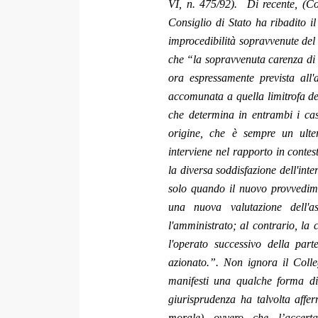
VI, n. 475/92). Di recente, (Co
Consiglio di Stato ha ribadito il 
improcedibilità sopravvenute del 
che “la sopravvenuta carenza di i
ora espressamente prevista all'
accomunata a quella limitrofa del
che determina in entrambi i casi 
origine, che è sempre un ulte
interviene nel rapporto in contes
la diversa soddisfazione dell'inte
solo quando il nuovo provvedime
una nuova valutazione dell'a
l'amministrato; al contrario, la
l'operato successivo della parte
azionato.”. Non ignora il Colleg
manifesti una qualche forma di 
giurisprudenza ha talvolta affer
morale) ovvero che l’accertam