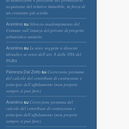
di demolizione e posizione del promissario
acquirente del relativo immobile, in forza di
un contratto già sciolto
Anonimo
su
Silenzio-inadempimento del
Comune sull’istanza del privato di progetto
urbanistico unitario
Anonimo
su
Le aree soggette a dissesto
idraulico ai sensi dell’art. 8 delle NTA del
PGRA
Fiorenza Dal Zotto
su
Correzione postuma
del calcolo del contributo di costruzione e
principio dell’affidamento (non proprio
sempre si può fare)
Anonimo
su
Correzione postuma del
calcolo del contributo di costruzione e
principio dell’affidamento (non proprio
sempre si può fare)