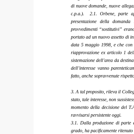
di nuove domande, nuove allegazio
c.p.a.). 2.1. Orbene, parte ap
presentazione della domanda r
provvedimenti “sostitutivi” eran
portato ad un nuovo assetto di int
data 5 maggio 1998, e che con d
riapprovazione ex articolo 1 del
sistemazione dell’area da destina
dell’interesse vanno parenteticam
fatto, anche sopravvenute rispett
3. A tal proposito, rileva il Coll
stato, tale interesse, non sussistes
momento della decisione del T.
ravvisarsi persistente oggi.
3.1. Dalla produzione di parte a
grado, ha pacificamente ritenuto i