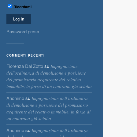
Ricordami
Password persa
COMMENTI RECENTI
Fiorenza Dal Zotto
su
Impugnazione
dell’ordinanza di demolizione e posizione
del promissario acquirente del relativo
immobile, in forza di un contratto già sciolto
Anonimo
su
Impugnazione dell’ordinanza
di demolizione e posizione del promissario
acquirente del relativo immobile, in forza di
un contratto già sciolto
Anonimo
su
Impugnazione dell’ordinanza