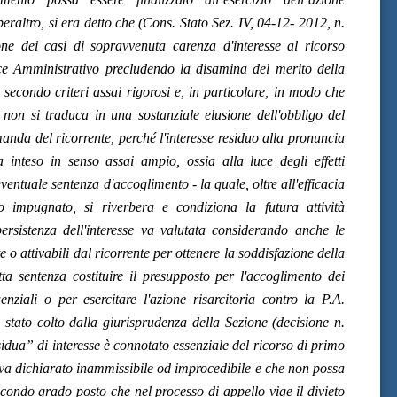
eraltro, si era detto che (Cons. Stato Sez. IV, 04-12- 2012, n.
ne dei casi di sopravvenuta carenza d'interesse al ricorso
ice Amministrativo precludendo la disamina del merito della
 secondo criteri assai rigorosi e, in particolare, in modo che
à non si traduca in una sostanziale elusione dell'obbligo del
anda del ricorrente, perché l'interesse residuo alla pronuncia
 inteso in senso assai ampio, ossia alla luce degli effetti
eventuale sentenza d'accoglimento - la quale, oltre all'efficacia
o impugnato, si riverbera e condiziona la futura attività
ersistenza dell'interesse va valutata considerando anche le
ate o attivabili dal ricorrente per ottenere la soddisfazione della
tta sentenza costituire il presupposto per l'accoglimento dei
nziali o per esercitare l'azione risarcitoria contro la P.A.
tato colto dalla giurisprudenza della Sezione (decisione n.
dua” di interesse è connotato essenziale del ricorso di primo
 va dichiarato inammissibile od improcedibile e che non possa
econdo grado posto che nel processo di appello vige il divieto