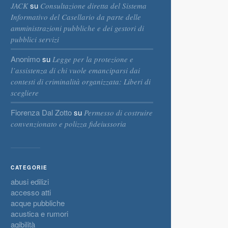
su
JACK
Consultazione diretta del Sistema
Informativo del Casellario da parte delle
amministrazioni pubbliche e dei gestori di
pubblici servizi
Anonimo
su
Legge per la protezione e
l’assistenza di chi vuole emanciparsi dai
contesti di criminalità organizzata: Liberi di
scegliere
Fiorenza Dal Zotto
su
Permesso di costruire
convenzionato e polizza fideiussoria
CATEGORIE
abusi edilizi
accesso atti
acque pubbliche
acustica e rumori
agibilità